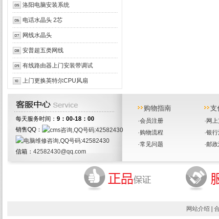
洛阳电脑安装系统
电话水晶头 2芯
网线水晶头
安普超五类网线
有线路由器上门安装带调试
上门更换英特尔CPU风扇
购物指南
支
每天服务时间：
9：00-18：00
·
会员注册
·
网上
销售QQ：
·
购物流程
·
银行
·
常见问题
·
邮政
信箱：
42582430@qq.com
网站介绍
|