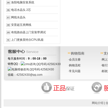
洛阳电脑安装系统
电话水晶头 2芯
网线水晶头
安普超五类网线
有线路由器上门安装带调试
上门更换英特尔CPU风扇
购物指南
支
每天服务时间：
9：00-18：00
·
会员注册
·
网上
销售QQ：
·
购物流程
·
银行
·
常见问题
·
邮政
信箱：
42582430@qq.com
网站介绍
|