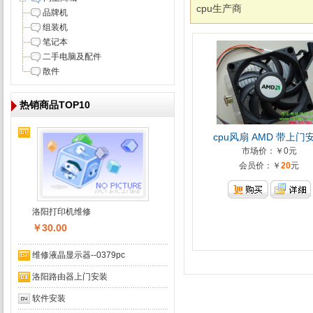
cpu生产商
品牌机
组装机
笔记本
二手电脑及配件
散件
热销商品TOP10
cpu风扇 AMD 带上门
市场价：￥0元
会员价：￥
20
元
洛阳打印机维修
￥30.00
维修液晶显示器--0379pc
洛阳路由器上门安装
软件安装