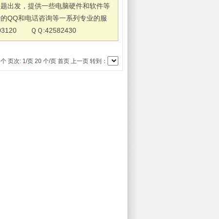
问题出发，提供一些电脑硬件和软件等
的QQ和电话咨询等一系列专业的服
03120 ＱＱ:42582430
 个 页次:
1
/页 20 个/页 首页 上一页
转到：