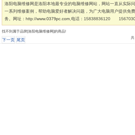
洛阳电脑维修网是洛阳本地最专业的电脑维修网站，网站一直从实际
一系列维修案例，帮助电脑爱好者解决问题，为广大电脑用户提供免费
务。网址：http://
www.0379pc.com
,电话：15838836120 156703
找不到属于品牌[洛阳电脑维修网]的商品!
共
下一页
尾页