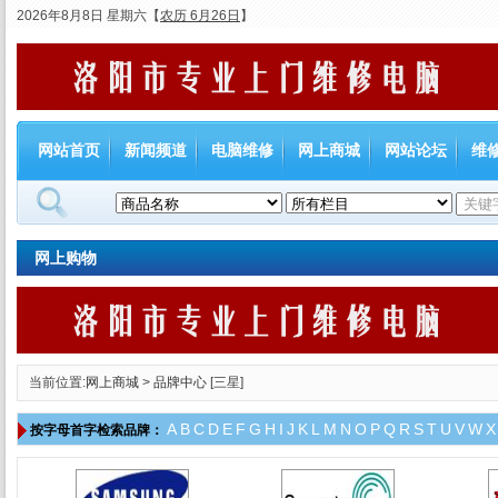
2026年8月8日 星期六
【
农历 6月26日
】
网站首页
新闻频道
电脑维修
网上商城
网站论坛
维
网上购物
当前位置:
网上商城
>
品牌中心
[三星]
A
B
C
D
E
F
G
H
I
J
K
L
M
N
O
P
Q
R
S
T
U
V
W
X
按字母首字检索品牌：