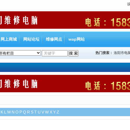
网上商城
网站论坛
维修网点
wap网站
热门搜索：
洛阳市电
K
L
M
N
O
P
Q
R
S
T
U
V
W
X
Y
Z