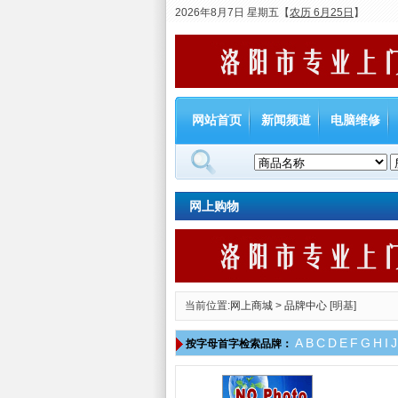
2026年8月7日 星期五
【
农历 6月25日
】
网站首页
新闻频道
电脑维修
网上购物
当前位置:
网上商城
>
品牌中心
[明基]
A
B
C
D
E
F
G
H
I
J
按字母首字检索品牌：