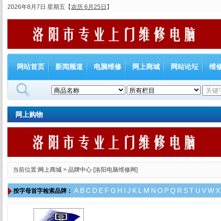
2026年8月7日 星期五
【
农历 6月25日
】
网站首页
新闻频道
电脑维修
网上商城
网站论坛
维
网上购物
当前位置:
网上商城
>
品牌中心
[洛阳电脑维修网]
A
B
C
D
E
F
G
H
I
J
K
L
M
N
O
P
Q
R
S
T
U
V
W
X
按字母首字检索品牌：