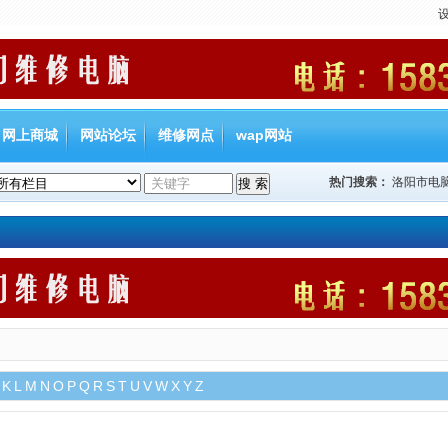
网上商城
网站论坛
维修网点
wap网站
热门搜索：
洛阳市电
K
L
M
N
O
P
Q
R
S
T
U
V
W
X
Y
Z