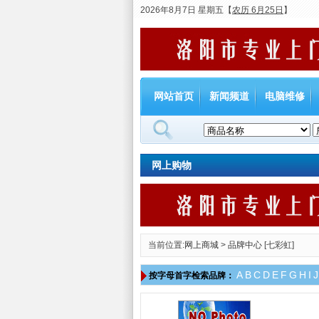
2026年8月7日 星期五
【
农历 6月25日
】
网站首页
新闻频道
电脑维修
网上购物
当前位置:
网上商城
>
品牌中心
[七彩虹]
A
B
C
D
E
F
G
H
I
J
按字母首字检索品牌：