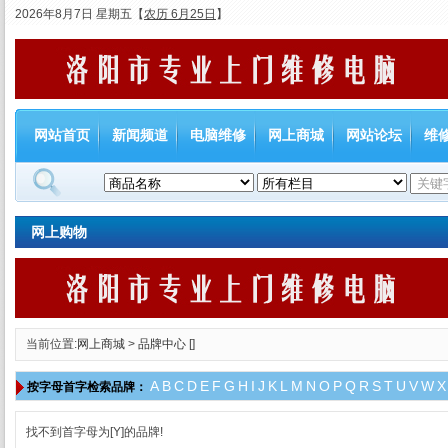
2026年8月7日 星期五
【
农历 6月25日
】
网站首页
新闻频道
电脑维修
网上商城
网站论坛
维
网上购物
当前位置:
网上商城
>
品牌中心
[]
A
B
C
D
E
F
G
H
I
J
K
L
M
N
O
P
Q
R
S
T
U
V
W
X
按字母首字检索品牌：
找不到首字母为[Y]的品牌!